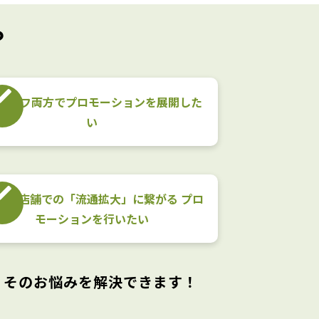
​
ン/オフ両方で​プロモーションを​展開した
い​
・実店舗での​「流通拡大」に​繋がる​ プロ
モーションを​行いたい​
、そのお悩みを解決できます！