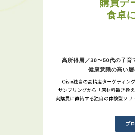
購買デー
食卓
高所得層／30〜50代の​子育
健康意識の​高い
Oisix独自の​高精度ターゲティング
サンプリングから​「原材料置き換え
実購買に​直結する​独自の​体験型ソリ
プロ