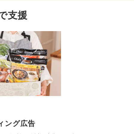
で​支援
ィング​広告