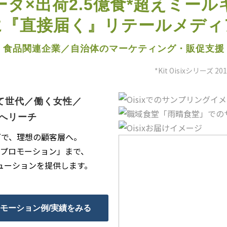
タ×出荷2.5億食*超えミール
に​『直接届く』リテールメディ
食品関連企業／自治体の​マーケティング・販促支援
*Kit Oisixシリーズ
て​世代／働く​女性／
層へリーチ
で、​理想の​顧客層へ。​
プロモーション」まで、​
ューションを​提供します。​
モーション例/実績をみる