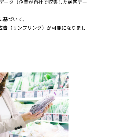
ーデータ​（企業が​自社で​収集した​顧客デー
に​基づいて、
​広告​（サンプリング）が​可能に​なりまし