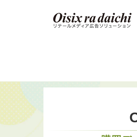
Oisix Retail ADsとは？