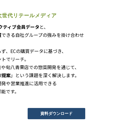
次世代リテールメディア
アクティブ会員データ
と、
貫
できる自社グループの強みを掛け合わせ
ず、ECの購買データに基づき、
ントでリーチ
。
ー開発や旬八青果店での惣菜開発を通じて
、
方提案
」という課題を深く解決します
。
開発や営業推進に活用できる
可能です。
資料ダウンロード