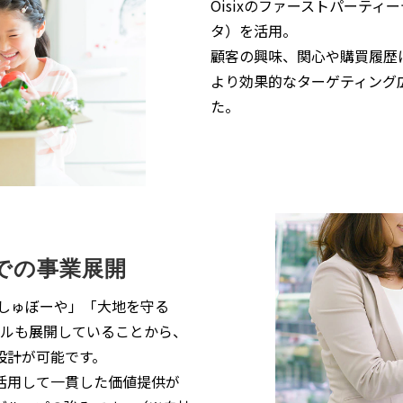
Oisixの​ファーストパーティ
タ）を​活用。
顧客の​興味、​関心や​購買履歴
​より​効果的な​ターゲティング
た。​
での​事業展開
し​ゅぼーや」​「大地を​守る​
ネルも​展開している​ことから、​
設計が​可能です。
活用して​一貫した​価値提供が​