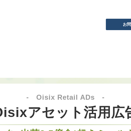
お問
Oisixでできること
プロモーション活用例
-　Oisix Retail ADs　-
Oisixアセット活用​広