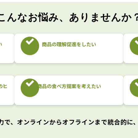
こんなお悩み、ありませんか？
​
商品の​理解促進を​したい​
オ
​ヒ
商品の​食べ方​提案を​考えたい​
EC
力で、オンラインからオフラインまで統合的に