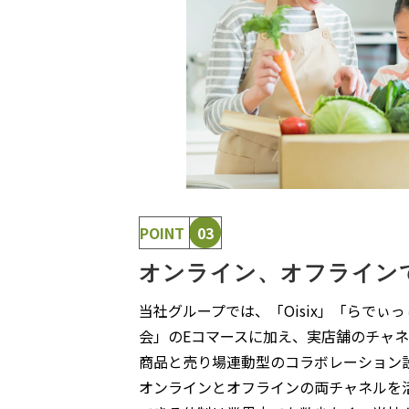
POINT
03
オンライン、​オフライン
当社グループでは、​「Oisix」​「らで​ぃっ
会」の​Eコマースに​加え、​実店舗の​チャ
商品と​売り​場連動型の​コラボレーション
​オンラインと​オフラインの​両チャネルを​