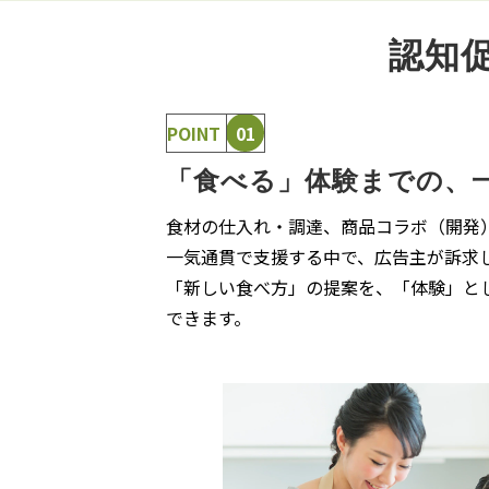
認知促
POINT
01
「食べる」​体験までの、​
食材の​仕入れ・​調達、​商品コラボ​（開発
​一気通貫で支援する​中で、​広告主が​訴求
​「新しい​食べ方」の​提案を、​「体験」と
できます。​