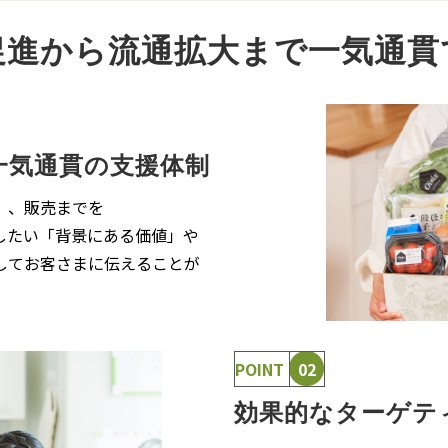
進から​流通拡大まで​一気通貫
一気通貫の​支援体制
）、​販売までを
したい​「背景に​ある​価値」や
​してお客さまに​伝える​ことが
POINT
02
効果的な​ターゲテ